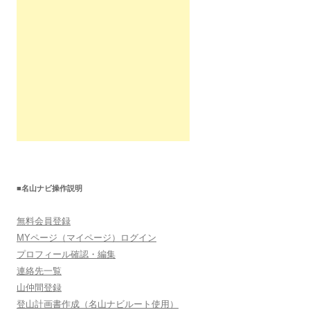
■名山ナビ操作説明
無料会員登録
MYページ（マイページ）ログイン
プロフィール確認・編集
連絡先一覧
山仲間登録
登山計画書作成（名山ナビルート使用）