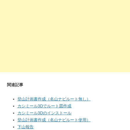
関連記事
登山計画書作成（名山ナビルート無し）
カシミール3Dでルート図作成
カシミール3Dのインストール
登山計画書作成（名山ナビルート使用）
下山報告