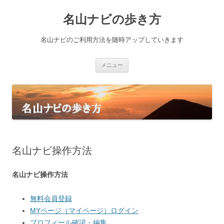
名山ナビの歩き方
名山ナビのご利用方法を随時アップしていきます
コ
メニュー
ン
テ
ン
ツ
へ
ス
キ
ッ
プ
名山ナビ操作方法
名山ナビ操作方法
無料会員登録
MYページ（マイページ）ログイン
プロフィール確認・編集