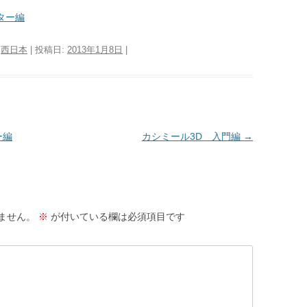
ター編
:
西日本
| 投稿日:
2013年1月8日
|
ー編
カシミール3D 入門編
→
ません。
※
が付いている欄は必須項目です