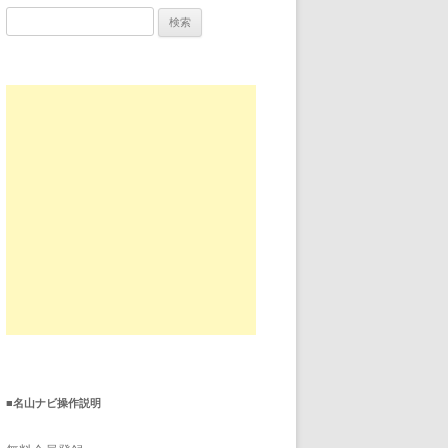
検
索:
■名山ナビ操作説明