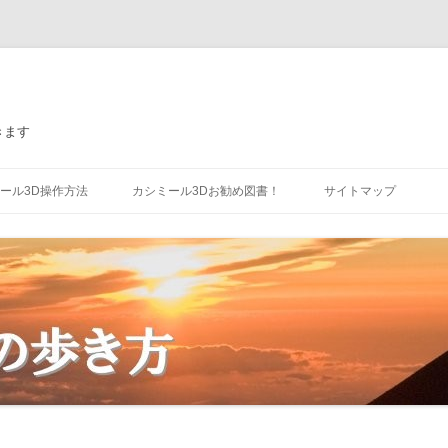
きます
コ
ン
ール3D操作方法
カシミール3Dお勧め図書！
サイトマップ
テ
ン
ツ
ミール3Dのインストール
カシミール3D 入門編
へ
ス
キ
ン
ミール3Dでルート図作成
カシミール3D GPS応用編
ッ
プ
カシミール3D パーフェクトマスタ
ー編
使