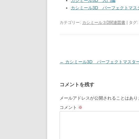
カシミール3D 入門編
カシミール3D パーフェクトマス
カテゴリー:
カシミール３D関連図書
| タグ
投
←
カシミール3D パーフェクトマスタ
稿
ナ
コメントを残す
ビ
ゲ
メールアドレスが公開されることはあり
ー
コメント
※
シ
ョ
ン