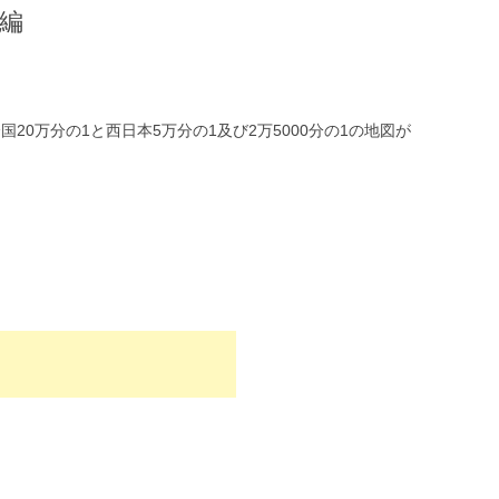
用編
無
国20万分の1と西日本5万分の1及び2万5000分の1の地図が