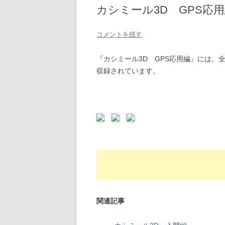
カシミール3D GPS応
用）
登山計画書作成（名山ナビルート
コメントを残す
し）
『カシミール3D GPS応用編』には、全
下山報告
収録されています。
情報提供 『写真一括投入』
情報提供 『地点写真』
情報提供 『山の遠景写真』
関連記事