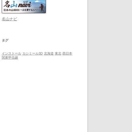
名山ナビ
タグ
インストール
カシミール3D
北海道
東北
西日本
関東甲信越