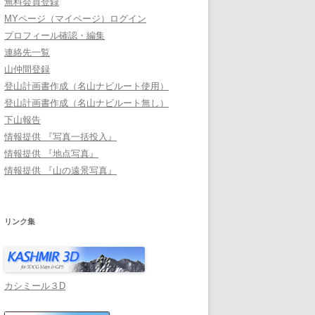
無料会員登録
MYページ（マイページ）ログイン
プロフィール確認・編集
連絡先一覧
山仲間登録
登山計画書作成（名山ナビルート使用）
登山計画書作成（名山ナビルート無し）
下山報告
情報提供 『写真一括投入』
情報提供 『地点写真』
情報提供 『山の遠景写真』
リンク集
カシミール３D