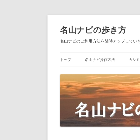
名山ナビの歩き方
名山ナビのご利用方法を随時アップしてい
トップ
名山ナビ操作方法
カシミ
無料会員登録
カシ
MYページ（マイページ）ログイ
カシ
プロフィール確認・編集
連絡先一覧
山仲間登録
登山計画書作成（名山ナビルート